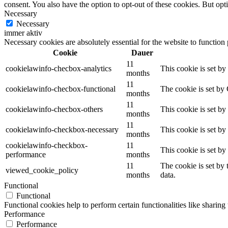
consent. You also have the option to opt-out of these cookies. But op
Necessary
Necessary
immer aktiv
Necessary cookies are absolutely essential for the website to function
Cookie
Dauer
11
cookielawinfo-checbox-analytics
This cookie is set b
months
11
cookielawinfo-checbox-functional
The cookie is set by
months
11
cookielawinfo-checbox-others
This cookie is set b
months
11
cookielawinfo-checkbox-necessary
This cookie is set b
months
cookielawinfo-checkbox-
11
This cookie is set b
performance
months
11
The cookie is set by
viewed_cookie_policy
months
data.
Functional
Functional
Functional cookies help to perform certain functionalities like sharing 
Performance
Performance