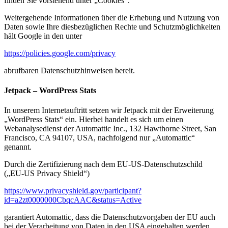
finden Sie vorstehend unter „Cookies“.
Weitergehende Informationen über die Erhebung und Nutzung von
Daten sowie Ihre diesbezüglichen Rechte und Schutzmöglichkeiten
hält Google in den unter
https://policies.google.com/privacy
abrufbaren Datenschutzhinweisen bereit.
Jetpack – WordPress Stats
In unserem Internetauftritt setzen wir Jetpack mit der Erweiterung
„WordPress Stats“ ein. Hierbei handelt es sich um einen
Webanalysedienst der Automattic Inc., 132 Hawthorne Street, San
Francisco, CA 94107, USA, nachfolgend nur „Automattic“
genannt.
Durch die Zertifizierung nach dem EU-US-Datenschutzschild
(„EU-US Privacy Shield“)
https://www.privacyshield.gov/participant?
id=a2zt0000000CbqcAAC&status=Active
garantiert Automattic, dass die Datenschutzvorgaben der EU auch
bei der Verarbeitung von Daten in den USA eingehalten werden.