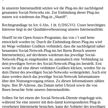
In unserem Internetauftritt setzten wir die Plug-ins der nachfolgend
genannten Social-Networks ein. Zur Einbindung dieser Plug-ins
nutzen wir wiederum das Plug-in „Shariff“.
Rechtsgrundlage ist Art. 6 Abs. 1 lit. f) DSGVO. Unser berechtigtes
Interesse liegt in der Qualitätsverbesserung unseres Internetauftritts
Shariff ist ein Open-Source-Programm, das von c’t und heise
entwickelt worden ist. Durch die Einbindung dieses Plug-ins wird
im Wege verlinkter Grafiken verhindert, dass die nachfolgend näher
benannten Social-Network-Plug-ins bei Ihrem Besuch unserer
Internetseite(n), auf der/denen wiederum das jeweilige Social-
Network-Plug-in eingebunden ist, automatisch eine Verbindung zu
dem jeweiligen Server des Social-Network-Plug-ins herstellt. Erst
wenn Sie auf eine dieser verlinkten Grafiken klicken, werden Sie zu
dem Dienst des jeweiligen Social-Networks weitergeleitet. Auch erst
dann werden durch das jeweilige Social-Network Informationen
über den Nutzungsvorgang erfasst. Zu diesen Informationen zählen
bspw. Ihre IP-Adresse, das Datum nebst Uhrzeit sowie die von
Ihnen besuchte Seite unseres Internetauftritts.
Sollten Sie bei einem der Social-Network-Dienste eingeloggt sein,
während Sie eine unserer mit dem damit korrespondieren Plug-in
versehenen Internetseite besuchen, kann der Anbieter des jeweiligen