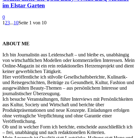
im Elstar Garten
0
1
2
3
...
10
Seite 1 von 10
ABOUT ME
Ich bin Journalistin aus Leidenschaft – und bleibe es, unabhängig
von wirtschaftlichen Modellen oder kommerziellen Interessen. Mein
Online-Magazin ist ein rein redaktionelles Herzensprojekt und dient
keiner gewerblichen Tätigkeit.
Hier veröffentliche ich stilvolle Gesellschaftsberichte, Kulinarik-
und Reisegeschichten, Beiträge zu Gesundheit, Kultur, Fashion und
ausgewählten Beauty-Themen – aus persönlichem Interesse und
journalistischer Überzeugung.
Ich besuche Veranstaltungen, führe Interviews mit Persönlichkeiten
aus Kultur, Society und Wirtschaft und berichte über
Produktpräsentationen und neue Konzepte. Einladungen erfolgen
ohne vertragliche Verpflichtung und ohne Garantie einer
Veröffentlichung.
Ob und in welcher Form ich berichte, entscheide ausschließlich ich
– frei, unabhängig und nach redaktionellen Kriterien.
Mein Anspruch ist Qualität statt Lautstärke, Haltung statt Hype und