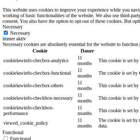
This website uses cookies to improve your experience while you navigat
working of basic functionalities of the website. We also use third-pa
consent. You also have the option to opt-out of these cookies. But op
Necessary
Necessary
immer aktiv
Necessary cookies are absolutely essential for the website to function
Cookie
Dauer
11
cookielawinfo-checbox-analytics
This cookie is set b
months
11
cookielawinfo-checbox-functional
The cookie is set by
months
11
cookielawinfo-checbox-others
This cookie is set b
months
11
cookielawinfo-checkbox-necessary
This cookie is set b
months
cookielawinfo-checkbox-
11
This cookie is set b
performance
months
11
The cookie is set by
viewed_cookie_policy
months
data.
Functional
Functional