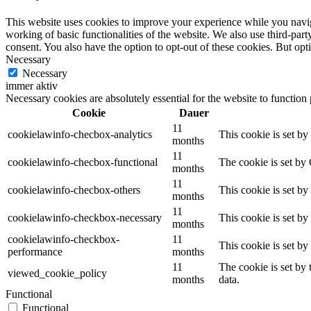
This website uses cookies to improve your experience while you navigat
working of basic functionalities of the website. We also use third-pa
consent. You also have the option to opt-out of these cookies. But op
Necessary
Necessary
immer aktiv
Necessary cookies are absolutely essential for the website to function
Cookie
Dauer
11
cookielawinfo-checbox-analytics
This cookie is set b
months
11
cookielawinfo-checbox-functional
The cookie is set by
months
11
cookielawinfo-checbox-others
This cookie is set b
months
11
cookielawinfo-checkbox-necessary
This cookie is set b
months
cookielawinfo-checkbox-
11
This cookie is set b
performance
months
11
The cookie is set by
viewed_cookie_policy
months
data.
Functional
Functional