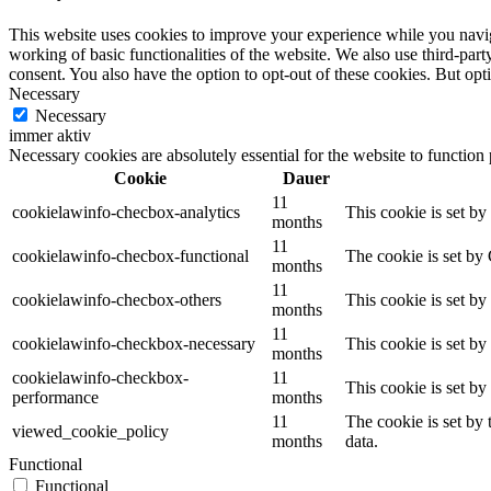
This website uses cookies to improve your experience while you navigat
working of basic functionalities of the website. We also use third-pa
consent. You also have the option to opt-out of these cookies. But op
Necessary
Necessary
immer aktiv
Necessary cookies are absolutely essential for the website to function
Cookie
Dauer
11
cookielawinfo-checbox-analytics
This cookie is set b
months
11
cookielawinfo-checbox-functional
The cookie is set by
months
11
cookielawinfo-checbox-others
This cookie is set b
months
11
cookielawinfo-checkbox-necessary
This cookie is set b
months
cookielawinfo-checkbox-
11
This cookie is set b
performance
months
11
The cookie is set by
viewed_cookie_policy
months
data.
Functional
Functional