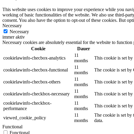
This website uses cookies to improve your experience while you navigat
working of basic functionalities of the website. We also use third-pa
consent. You also have the option to opt-out of these cookies. But op
Necessary
Necessary
immer aktiv
Necessary cookies are absolutely essential for the website to function
Cookie
Dauer
11
cookielawinfo-checbox-analytics
This cookie is set b
months
11
cookielawinfo-checbox-functional
The cookie is set by
months
11
cookielawinfo-checbox-others
This cookie is set b
months
11
cookielawinfo-checkbox-necessary
This cookie is set b
months
cookielawinfo-checkbox-
11
This cookie is set b
performance
months
11
The cookie is set by
viewed_cookie_policy
months
data.
Functional
Functional