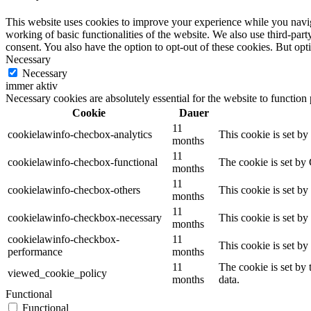
This website uses cookies to improve your experience while you navigat
working of basic functionalities of the website. We also use third-pa
consent. You also have the option to opt-out of these cookies. But op
Necessary
Necessary
immer aktiv
Necessary cookies are absolutely essential for the website to function
Cookie
Dauer
11
cookielawinfo-checbox-analytics
This cookie is set b
months
11
cookielawinfo-checbox-functional
The cookie is set by
months
11
cookielawinfo-checbox-others
This cookie is set b
months
11
cookielawinfo-checkbox-necessary
This cookie is set b
months
cookielawinfo-checkbox-
11
This cookie is set b
performance
months
11
The cookie is set by
viewed_cookie_policy
months
data.
Functional
Functional