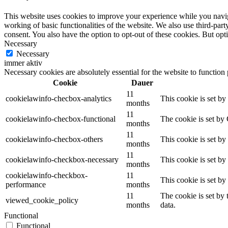
This website uses cookies to improve your experience while you navigat
working of basic functionalities of the website. We also use third-pa
consent. You also have the option to opt-out of these cookies. But op
Necessary
Necessary
immer aktiv
Necessary cookies are absolutely essential for the website to function
Cookie
Dauer
11
cookielawinfo-checbox-analytics
This cookie is set b
months
11
cookielawinfo-checbox-functional
The cookie is set by
months
11
cookielawinfo-checbox-others
This cookie is set b
months
11
cookielawinfo-checkbox-necessary
This cookie is set b
months
cookielawinfo-checkbox-
11
This cookie is set b
performance
months
11
The cookie is set by
viewed_cookie_policy
months
data.
Functional
Functional