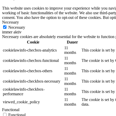
This website uses cookies to improve your experience while you navigat
working of basic functionalities of the website. We also use third-pa
consent. You also have the option to opt-out of these cookies. But op
Necessary
Necessary
immer aktiv
Necessary cookies are absolutely essential for the website to function
Cookie
Dauer
11
cookielawinfo-checbox-analytics
This cookie is set b
months
11
cookielawinfo-checbox-functional
The cookie is set by
months
11
cookielawinfo-checbox-others
This cookie is set b
months
11
cookielawinfo-checkbox-necessary
This cookie is set b
months
cookielawinfo-checkbox-
11
This cookie is set b
performance
months
11
The cookie is set by
viewed_cookie_policy
months
data.
Functional
Functional