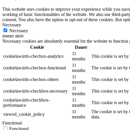
This website uses cookies to improve your experience while you navigat
working of basic functionalities of the website. We also use third-pa
consent. You also have the option to opt-out of these cookies. But op
Necessary
Necessary
immer aktiv
Necessary cookies are absolutely essential for the website to function
Cookie
Dauer
11
cookielawinfo-checbox-analytics
This cookie is set b
months
11
cookielawinfo-checbox-functional
The cookie is set by
months
11
cookielawinfo-checbox-others
This cookie is set b
months
11
cookielawinfo-checkbox-necessary
This cookie is set b
months
cookielawinfo-checkbox-
11
This cookie is set b
performance
months
11
The cookie is set by
viewed_cookie_policy
months
data.
Functional
Functional