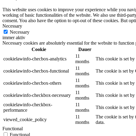
This website uses cookies to improve your experience while you navigat
working of basic functionalities of the website. We also use third-pa
consent. You also have the option to opt-out of these cookies. But op
Necessary
Necessary
immer aktiv
Necessary cookies are absolutely essential for the website to function
Cookie
Dauer
11
cookielawinfo-checbox-analytics
This cookie is set b
months
11
cookielawinfo-checbox-functional
The cookie is set by
months
11
cookielawinfo-checbox-others
This cookie is set b
months
11
cookielawinfo-checkbox-necessary
This cookie is set b
months
cookielawinfo-checkbox-
11
This cookie is set b
performance
months
11
The cookie is set by
viewed_cookie_policy
months
data.
Functional
Functional