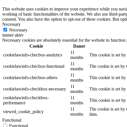
This website uses cookies to improve your experience while you navigat
working of basic functionalities of the website. We also use third-pa
consent. You also have the option to opt-out of these cookies. But op
Necessary
Necessary
immer aktiv
Necessary cookies are absolutely essential for the website to function
Cookie
Dauer
11
cookielawinfo-checbox-analytics
This cookie is set b
months
11
cookielawinfo-checbox-functional
The cookie is set by
months
11
cookielawinfo-checbox-others
This cookie is set b
months
11
cookielawinfo-checkbox-necessary
This cookie is set b
months
cookielawinfo-checkbox-
11
This cookie is set b
performance
months
11
The cookie is set by
viewed_cookie_policy
months
data.
Functional
Functional