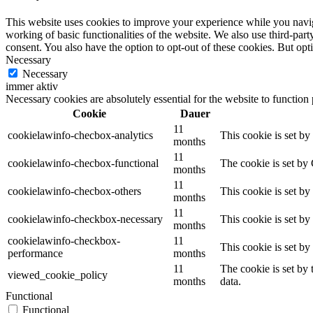
This website uses cookies to improve your experience while you navigat
working of basic functionalities of the website. We also use third-pa
consent. You also have the option to opt-out of these cookies. But op
Necessary
Necessary
immer aktiv
Necessary cookies are absolutely essential for the website to function
Cookie
Dauer
11
cookielawinfo-checbox-analytics
This cookie is set b
months
11
cookielawinfo-checbox-functional
The cookie is set by
months
11
cookielawinfo-checbox-others
This cookie is set b
months
11
cookielawinfo-checkbox-necessary
This cookie is set b
months
cookielawinfo-checkbox-
11
This cookie is set b
performance
months
11
The cookie is set by
viewed_cookie_policy
months
data.
Functional
Functional