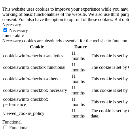
This website uses cookies to improve your experience while you navigat
working of basic functionalities of the website. We also use third-pa
consent. You also have the option to opt-out of these cookies. But op
Necessary
Necessary
immer aktiv
Necessary cookies are absolutely essential for the website to function
Cookie
Dauer
11
cookielawinfo-checbox-analytics
This cookie is set b
months
11
cookielawinfo-checbox-functional
The cookie is set by
months
11
cookielawinfo-checbox-others
This cookie is set b
months
11
cookielawinfo-checkbox-necessary
This cookie is set b
months
cookielawinfo-checkbox-
11
This cookie is set b
performance
months
11
The cookie is set by
viewed_cookie_policy
months
data.
Functional
Functional