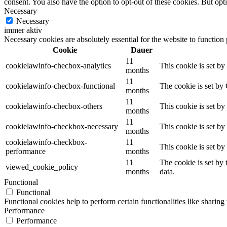
consent. You also have the option to opt-out of these cookies. But op
Necessary
Necessary
immer aktiv
Necessary cookies are absolutely essential for the website to function
Cookie
Dauer
11
cookielawinfo-checbox-analytics
This cookie is set b
months
11
cookielawinfo-checbox-functional
The cookie is set by
months
11
cookielawinfo-checbox-others
This cookie is set b
months
11
cookielawinfo-checkbox-necessary
This cookie is set b
months
cookielawinfo-checkbox-
11
This cookie is set b
performance
months
11
The cookie is set by
viewed_cookie_policy
months
data.
Functional
Functional
Functional cookies help to perform certain functionalities like sharing 
Performance
Performance