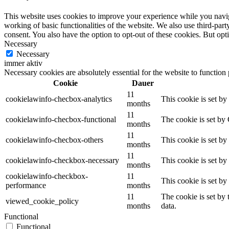
This website uses cookies to improve your experience while you navigat
working of basic functionalities of the website. We also use third-pa
consent. You also have the option to opt-out of these cookies. But op
Necessary
Necessary
immer aktiv
Necessary cookies are absolutely essential for the website to function
Cookie
Dauer
11
cookielawinfo-checbox-analytics
This cookie is set b
months
11
cookielawinfo-checbox-functional
The cookie is set by
months
11
cookielawinfo-checbox-others
This cookie is set b
months
11
cookielawinfo-checkbox-necessary
This cookie is set b
months
cookielawinfo-checkbox-
11
This cookie is set b
performance
months
11
The cookie is set by
viewed_cookie_policy
months
data.
Functional
Functional