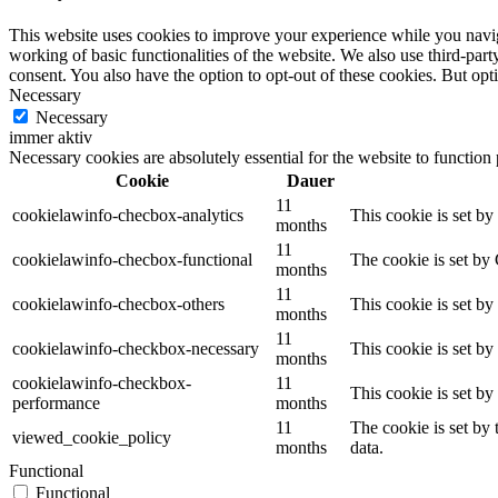
This website uses cookies to improve your experience while you navigat
working of basic functionalities of the website. We also use third-pa
consent. You also have the option to opt-out of these cookies. But op
Necessary
Necessary
immer aktiv
Necessary cookies are absolutely essential for the website to function
Cookie
Dauer
11
cookielawinfo-checbox-analytics
This cookie is set b
months
11
cookielawinfo-checbox-functional
The cookie is set by
months
11
cookielawinfo-checbox-others
This cookie is set b
months
11
cookielawinfo-checkbox-necessary
This cookie is set b
months
cookielawinfo-checkbox-
11
This cookie is set b
performance
months
11
The cookie is set by
viewed_cookie_policy
months
data.
Functional
Functional