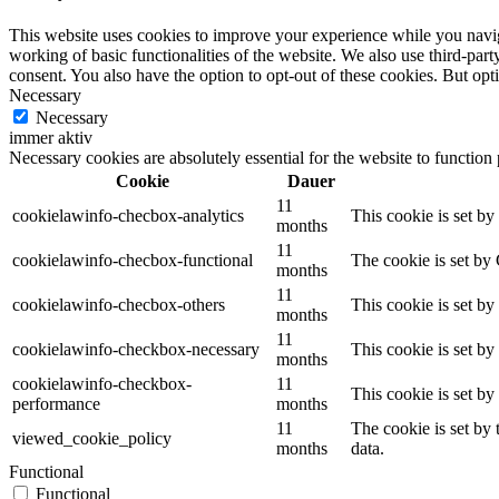
This website uses cookies to improve your experience while you navigat
working of basic functionalities of the website. We also use third-pa
consent. You also have the option to opt-out of these cookies. But op
Necessary
Necessary
immer aktiv
Necessary cookies are absolutely essential for the website to function
Cookie
Dauer
11
cookielawinfo-checbox-analytics
This cookie is set b
months
11
cookielawinfo-checbox-functional
The cookie is set by
months
11
cookielawinfo-checbox-others
This cookie is set b
months
11
cookielawinfo-checkbox-necessary
This cookie is set b
months
cookielawinfo-checkbox-
11
This cookie is set b
performance
months
11
The cookie is set by
viewed_cookie_policy
months
data.
Functional
Functional