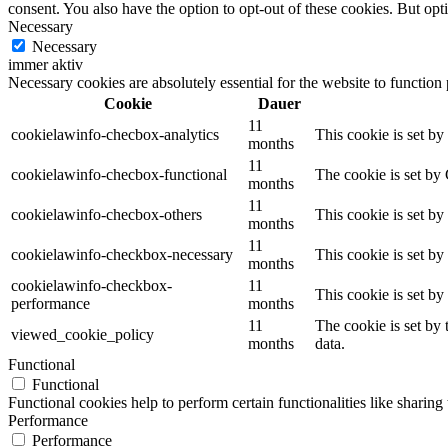
consent. You also have the option to opt-out of these cookies. But op
Necessary
Necessary
immer aktiv
Necessary cookies are absolutely essential for the website to function
Cookie
Dauer
11
cookielawinfo-checbox-analytics
This cookie is set b
months
11
cookielawinfo-checbox-functional
The cookie is set by
months
11
cookielawinfo-checbox-others
This cookie is set b
months
11
cookielawinfo-checkbox-necessary
This cookie is set b
months
cookielawinfo-checkbox-
11
This cookie is set b
performance
months
11
The cookie is set by
viewed_cookie_policy
months
data.
Functional
Functional
Functional cookies help to perform certain functionalities like sharing 
Performance
Performance