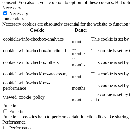
consent. You also have the option to opt-out of these cookies. But op
Necessary
Necessary
immer aktiv
Necessary cookies are absolutely essential for the website to function
Cookie
Dauer
11
cookielawinfo-checbox-analytics
This cookie is set b
months
11
cookielawinfo-checbox-functional
The cookie is set by
months
11
cookielawinfo-checbox-others
This cookie is set b
months
11
cookielawinfo-checkbox-necessary
This cookie is set b
months
cookielawinfo-checkbox-
11
This cookie is set b
performance
months
11
The cookie is set by
viewed_cookie_policy
months
data.
Functional
Functional
Functional cookies help to perform certain functionalities like sharing 
Performance
Performance