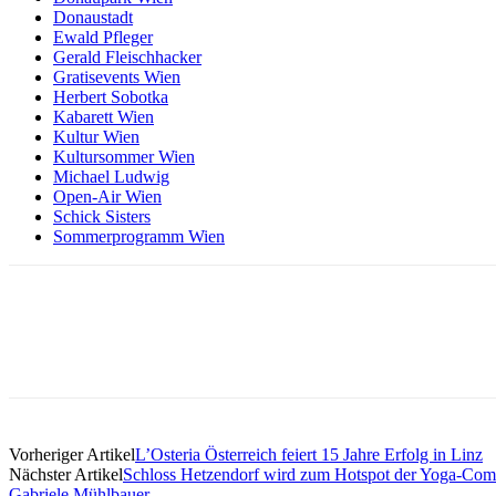
Donaustadt
Ewald Pfleger
Gerald Fleischhacker
Gratisevents Wien
Herbert Sobotka
Kabarett Wien
Kultur Wien
Kultursommer Wien
Michael Ludwig
Open-Air Wien
Schick Sisters
Sommerprogramm Wien
Vorheriger Artikel
L’Osteria Österreich feiert 15 Jahre Erfolg in Linz
Nächster Artikel
Schloss Hetzendorf wird zum Hotspot der Yoga-Co
Gabriele Mühlbauer