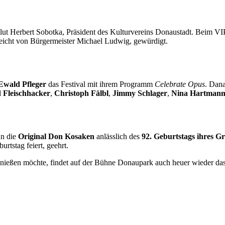
erzblut Herbert Sobotka, Präsident des Kulturvereins Donaustadt. Beim
reicht von Bürgermeister Michael Ludwig, gewürdigt.
Ewald Pfleger
das Festival mit ihrem Programm
Celebrate Opus
. Dan
 Fleischhacker
,
Christoph Fälbl
,
Jimmy Schlager
,
Nina Hartman
nn die
Original Don Kosaken
anlässlich des
92. Geburtstags ihres G
rtstag feiert, geehrt.
ßen möchte, findet auf der Bühne Donaupark auch heuer wieder das per