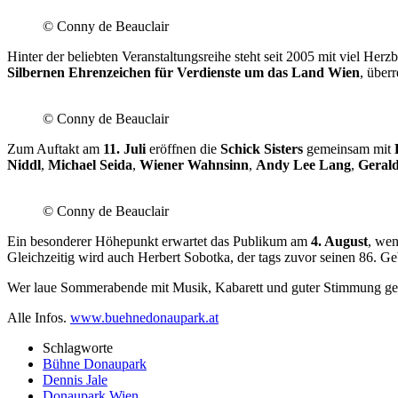
© Conny de Beauclair
Hinter der beliebten Veranstaltungsreihe steht seit 2005 mit viel H
Silbernen Ehrenzeichen für Verdienste um das Land Wien
, über
© Conny de Beauclair
Zum Auftakt am
11. Juli
eröffnen die
Schick Sisters
gemeinsam mit
Niddl
,
Michael Seida
,
Wiener Wahnsinn
,
Andy Lee Lang
,
Gerald
© Conny de Beauclair
Ein besonderer Höhepunkt erwartet das Publikum am
4. August
, we
Gleichzeitig wird auch Herbert Sobotka, der tags zuvor seinen 86. Gebu
Wer laue Sommerabende mit Musik, Kabarett und guter Stimmung genie
Alle Infos.
www.buehnedonaupark.at
Schlagworte
Bühne Donaupark
Dennis Jale
Donaupark Wien