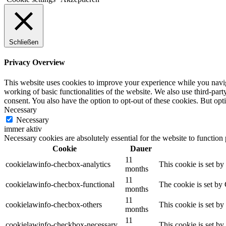
Schließen
Privacy Overview
This website uses cookies to improve your experience while you navigat
working of basic functionalities of the website. We also use third-pa
consent. You also have the option to opt-out of these cookies. But op
Necessary
Necessary
immer aktiv
Necessary cookies are absolutely essential for the website to function
Cookie
Dauer
11
cookielawinfo-checbox-analytics
This cookie is set b
months
11
cookielawinfo-checbox-functional
The cookie is set by
months
11
cookielawinfo-checbox-others
This cookie is set b
months
11
cookielawinfo-checkbox-necessary
This cookie is set b