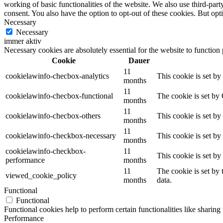
working of basic functionalities of the website. We also use third-pa
consent. You also have the option to opt-out of these cookies. But op
Necessary
Necessary
immer aktiv
Necessary cookies are absolutely essential for the website to function
Cookie
Dauer
11
cookielawinfo-checbox-analytics
This cookie is set b
months
11
cookielawinfo-checbox-functional
The cookie is set by
months
11
cookielawinfo-checbox-others
This cookie is set b
months
11
cookielawinfo-checkbox-necessary
This cookie is set b
months
cookielawinfo-checkbox-
11
This cookie is set b
performance
months
11
The cookie is set by
viewed_cookie_policy
months
data.
Functional
Functional
Functional cookies help to perform certain functionalities like sharing 
Performance