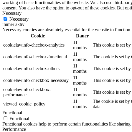
working of basic functionalities of the website. We also use third-pa
consent. You also have the option to opt-out of these cookies. But op
Necessary
Necessary
immer aktiv
Necessary cookies are absolutely essential for the website to function
Cookie
Dauer
11
cookielawinfo-checbox-analytics
This cookie is set b
months
11
cookielawinfo-checbox-functional
The cookie is set by
months
11
cookielawinfo-checbox-others
This cookie is set b
months
11
cookielawinfo-checkbox-necessary
This cookie is set b
months
cookielawinfo-checkbox-
11
This cookie is set b
performance
months
11
The cookie is set by
viewed_cookie_policy
months
data.
Functional
Functional
Functional cookies help to perform certain functionalities like sharing 
Performance