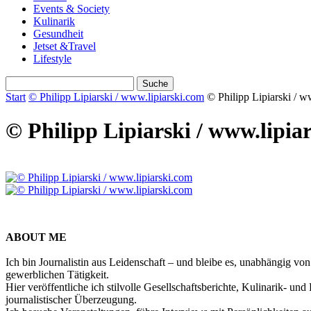
Events & Society
Kulinarik
Gesundheit
Jetset &Travel
Lifestyle
Start
© Philipp Lipiarski / www.lipiarski.com
© Philipp Lipiarski / w
© Philipp Lipiarski / www.lipia
ABOUT ME
Ich bin Journalistin aus Leidenschaft – und bleibe es, unabhängig vo
gewerblichen Tätigkeit.
Hier veröffentliche ich stilvolle Gesellschaftsberichte, Kulinarik- 
journalistischer Überzeugung.