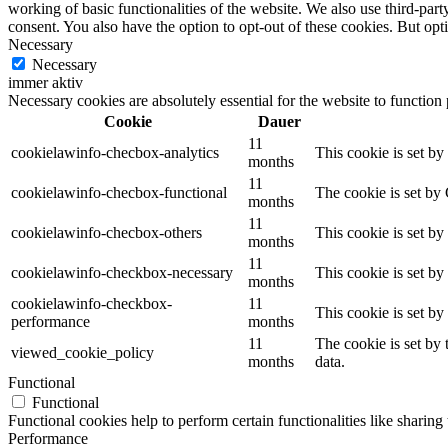
working of basic functionalities of the website. We also use third-pa
consent. You also have the option to opt-out of these cookies. But op
Necessary
Necessary
immer aktiv
Necessary cookies are absolutely essential for the website to function
Cookie
Dauer
11
cookielawinfo-checbox-analytics
This cookie is set b
months
11
cookielawinfo-checbox-functional
The cookie is set by
months
11
cookielawinfo-checbox-others
This cookie is set b
months
11
cookielawinfo-checkbox-necessary
This cookie is set b
months
cookielawinfo-checkbox-
11
This cookie is set b
performance
months
11
The cookie is set by
viewed_cookie_policy
months
data.
Functional
Functional
Functional cookies help to perform certain functionalities like sharing 
Performance