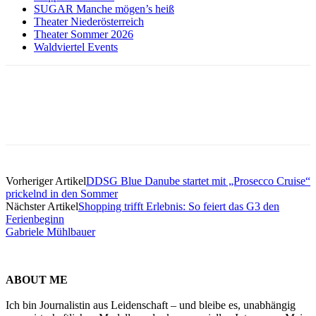
SUGAR Manche mögen’s heiß
Theater Niederösterreich
Theater Sommer 2026
Waldviertel Events
Vorheriger Artikel
DDSG Blue Danube startet mit „Prosecco Cruise“
prickelnd in den Sommer
Nächster Artikel
Shopping trifft Erlebnis: So feiert das G3 den
Ferienbeginn
Gabriele Mühlbauer
ABOUT ME
Ich bin Journalistin aus Leidenschaft – und bleibe es, unabhängig