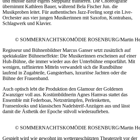
und musste dafür eigens Stepptanz trainieren. Die Choreografie
übernimmt Kathleen Bauer, während Bela Fischer Jun. die
Musikproben leitet. Für authentisches Jazz-Feeling sorgt ein Live-
Orchester aus vier jungen Musikerinnen mit Saxofon, Kontrabass,
Schlagwerk und Klavier.
© SOMMERNACHTSKOMÖDIE ROSENBURG/Martin He
Regisseur und Bühnenbildner Marcus Ganser setzt zusätzlich auf
spektakuläre Bühneneffekte: Die Musikerinnen erscheinen auf einer
Hub-Bühne, die immer wieder aus der Unterbühne emporfährt. Mit
wenigen, raffinierten Mitteln verwandelt sich die Rundbühne
laufend in Zugabteile, Gangsterbars, luxuriöse Jachten oder die
Bühne der Frauenband.
Auch optisch lebt die Produktion den Glamour der Goldenen
Zwanziger voll aus. Kostümbildnerin Agnes Hamvas stattet das
Ensemble mit Federboas, Netzstrümpfen, Perlenketten,
Fransenlooks und klassischen Nadelstreif-Anzügen aus und lässt
damit die Ästhetik der Epoche stilvoll wiederaufleben.
© SOMMERNACHTSKOMÖDIE ROSENBURG/Martin He
Gespielt wird wie gewohnt im wettergeschützten Theaterzelt vor der