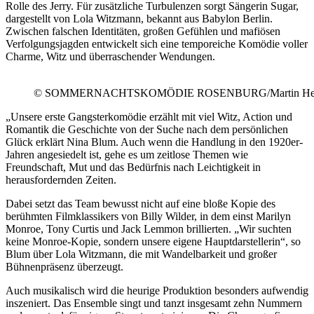
Rolle des Jerry. Für zusätzliche Turbulenzen sorgt Sängerin Sugar,
dargestellt von Lola Witzmann, bekannt aus
Babylon Berlin
.
Zwischen falschen Identitäten, großen Gefühlen und mafiösen
Verfolgungsjagden entwickelt sich eine temporeiche Komödie voller
Charme, Witz und überraschender Wendungen.
© SOMMERNACHTSKOMÖDIE ROSENBURG/Martin He
„Unsere erste Gangsterkomödie erzählt mit viel Witz, Action und
Romantik die Geschichte von der Suche nach dem persönlichen
Glück erklärt Nina Blum. Auch wenn die Handlung in den 1920er-
Jahren angesiedelt ist, gehe es um zeitlose Themen wie
Freundschaft, Mut und das Bedürfnis nach Leichtigkeit in
herausfordernden Zeiten.
Dabei setzt das Team bewusst nicht auf eine bloße Kopie des
berühmten Filmklassikers von Billy Wilder, in dem einst
Marilyn
Monroe
,
Tony Curtis
und
Jack Lemmon
brillierten. „Wir suchten
keine Monroe-Kopie, sondern unsere eigene Hauptdarstellerin“, so
Blum über Lola Witzmann, die mit Wandelbarkeit und großer
Bühnenpräsenz überzeugt.
Auch musikalisch wird die heurige Produktion besonders aufwendig
inszeniert. Das Ensemble singt und tanzt insgesamt zehn Nummern