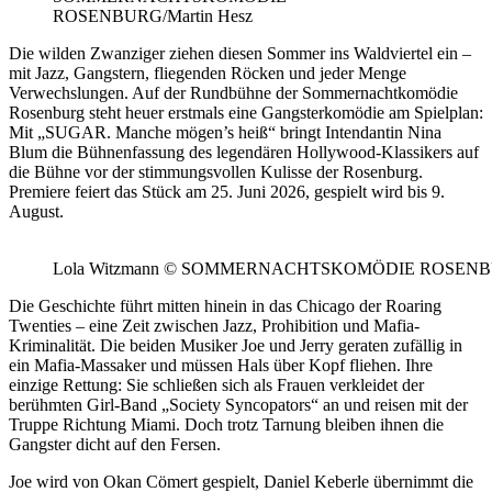
ROSENBURG/Martin Hesz
Die wilden Zwanziger ziehen diesen Sommer ins Waldviertel ein –
mit Jazz, Gangstern, fliegenden Röcken und jeder Menge
Verwechslungen. Auf der Rundbühne der
Sommernachtkomödie
Rosenburg
steht heuer erstmals eine Gangsterkomödie am Spielplan:
Mit „SUGAR. Manche mögen’s heiß“ bringt Intendantin
Nina
Blum
die Bühnenfassung des legendären Hollywood-Klassikers auf
die Bühne vor der stimmungsvollen Kulisse der Rosenburg.
Premiere feiert das Stück am 25. Juni 2026, gespielt wird bis 9.
August.
Lola Witzmann © SOMMERNACHTSKOMÖDIE ROSENBUR
Die Geschichte führt mitten hinein in das Chicago der Roaring
Twenties – eine Zeit zwischen Jazz, Prohibition und Mafia-
Kriminalität. Die beiden Musiker Joe und Jerry geraten zufällig in
ein Mafia-Massaker und müssen Hals über Kopf fliehen. Ihre
einzige Rettung: Sie schließen sich als Frauen verkleidet der
berühmten Girl-Band „Society Syncopators“ an und reisen mit der
Truppe Richtung Miami. Doch trotz Tarnung bleiben ihnen die
Gangster dicht auf den Fersen.
Joe wird von Okan Cömert gespielt, Daniel Keberle übernimmt die