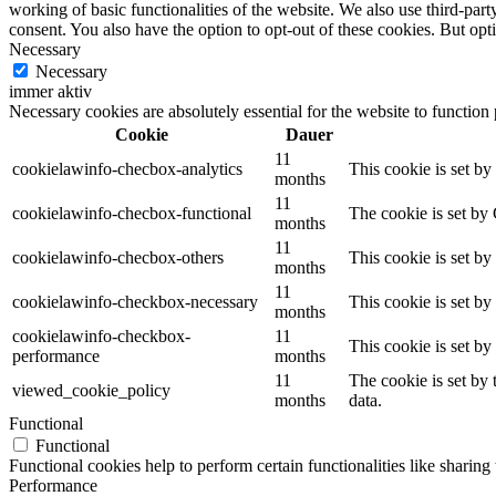
working of basic functionalities of the website. We also use third-pa
consent. You also have the option to opt-out of these cookies. But op
Necessary
Necessary
immer aktiv
Necessary cookies are absolutely essential for the website to function
Cookie
Dauer
11
cookielawinfo-checbox-analytics
This cookie is set b
months
11
cookielawinfo-checbox-functional
The cookie is set by
months
11
cookielawinfo-checbox-others
This cookie is set b
months
11
cookielawinfo-checkbox-necessary
This cookie is set b
months
cookielawinfo-checkbox-
11
This cookie is set b
performance
months
11
The cookie is set by
viewed_cookie_policy
months
data.
Functional
Functional
Functional cookies help to perform certain functionalities like sharing 
Performance