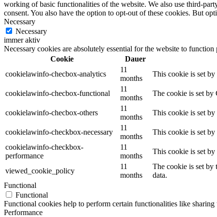
working of basic functionalities of the website. We also use third-pa
consent. You also have the option to opt-out of these cookies. But op
Necessary
Necessary
immer aktiv
Necessary cookies are absolutely essential for the website to function
Cookie
Dauer
11
cookielawinfo-checbox-analytics
This cookie is set b
months
11
cookielawinfo-checbox-functional
The cookie is set by
months
11
cookielawinfo-checbox-others
This cookie is set b
months
11
cookielawinfo-checkbox-necessary
This cookie is set b
months
cookielawinfo-checkbox-
11
This cookie is set b
performance
months
11
The cookie is set by
viewed_cookie_policy
months
data.
Functional
Functional
Functional cookies help to perform certain functionalities like sharing 
Performance