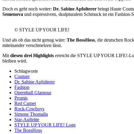
Doch es geht noch weiter:
Dr. Sabine Apfolterer
bringt Haute Coutur
Semenova
und expressivem, skulpturalem Schmuck ist ein Fashion-St
© STYLE UP YOUR LIFE!
Und als ob das nicht genug wäre:
The BossHoss
, die deutschen Roc
miteinander verschmelzen lässt.
Mit
diesen drei Highlights
erreicht die STYLE UP YOUR LIFE!-Loge e
bleiben wird.
Schlagworte
Couture
Dr. Sabine Apfolterer
Fashion
Opernball Glamour
Promis
Red Carpet
Rock-Cowboys
Simone Thomalla
Star-Auftritte
STYLE UP YOUR LIFE! Loge
The BossHoss