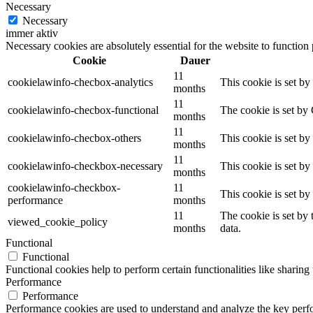
Necessary
Necessary
immer aktiv
Necessary cookies are absolutely essential for the website to function
Cookie
Dauer
11
cookielawinfo-checbox-analytics
This cookie is set b
months
11
cookielawinfo-checbox-functional
The cookie is set by
months
11
cookielawinfo-checbox-others
This cookie is set b
months
11
cookielawinfo-checkbox-necessary
This cookie is set b
months
cookielawinfo-checkbox-
11
This cookie is set b
performance
months
11
The cookie is set by
viewed_cookie_policy
months
data.
Functional
Functional
Functional cookies help to perform certain functionalities like sharing 
Performance
Performance
Performance cookies are used to understand and analyze the key perfor