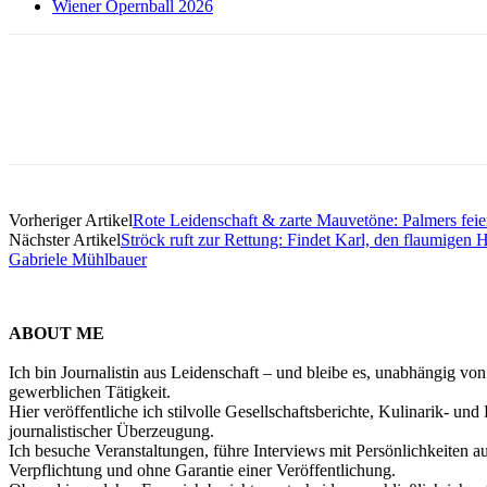
Wiener Opernball 2026
Vorheriger Artikel
Rote Leidenschaft & zarte Mauvetöne: Palmers feier
Nächster Artikel
Ströck ruft zur Rettung: Findet Karl, den flaumigen 
Gabriele Mühlbauer
ABOUT ME
Ich bin Journalistin aus Leidenschaft – und bleibe es, unabhängig vo
gewerblichen Tätigkeit.
Hier veröffentliche ich stilvolle Gesellschaftsberichte, Kulinarik- 
journalistischer Überzeugung.
Ich besuche Veranstaltungen, führe Interviews mit Persönlichkeiten a
Verpflichtung und ohne Garantie einer Veröffentlichung.