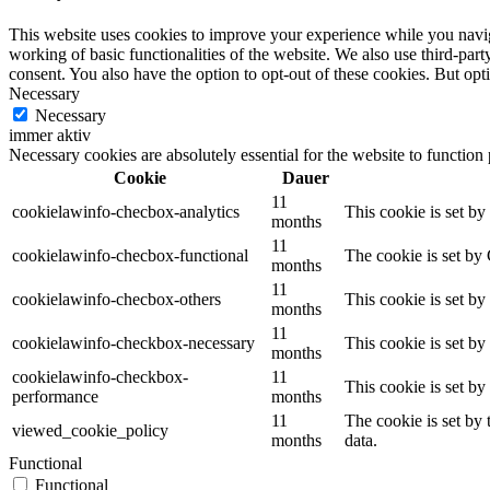
This website uses cookies to improve your experience while you navigat
working of basic functionalities of the website. We also use third-pa
consent. You also have the option to opt-out of these cookies. But op
Necessary
Necessary
immer aktiv
Necessary cookies are absolutely essential for the website to function
Cookie
Dauer
11
cookielawinfo-checbox-analytics
This cookie is set b
months
11
cookielawinfo-checbox-functional
The cookie is set by
months
11
cookielawinfo-checbox-others
This cookie is set b
months
11
cookielawinfo-checkbox-necessary
This cookie is set b
months
cookielawinfo-checkbox-
11
This cookie is set b
performance
months
11
The cookie is set by
viewed_cookie_policy
months
data.
Functional
Functional