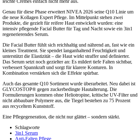
leichte Cremes einfach nicht mehr aus.
Genau für diese Phase erweitert
NIVEA
2026 seine Q10 Linie um
die neue Kollagen Expert Pflege. Im Mittelpunkt stehen zwei
Produkte, die gezielt für reifere Haut entwickelt wurden: eine
intensiv pflegende Facial Butter für Tag und Nacht sowie ein 3in1
regenerierendes Serum.
Die Facial Butter fühlt sich reichhaltig und nährend an, fast wie ein
kleines Treatment. Sie spendet langanhaltend Feuchtigkeit und
unterstützt die Elastizität – die Haut wirkt straffer und definierter.
Das Serum setzt noch gezielter an: Es mildert tiefe Falten sichtbar,
verbessert Spannkraft und sorgt für klarere Konturen. In
Kombination verstärken sich die Effekte spürbar.
Auch das gesamte Q10 Sortiment wurde überarbeitet. Neu dabei ist
GLYCOSTOP® gegen zuckerbedingte Hautalterung. Die
Formulierungen kommen ohne Heliotropine, kritische UV-Filter und
nicht abbaubare Polymere aus, die Tiegel bestehen zu 75 Prozent
aus recyceltem Kunststoff.
Eine Pflegegeneration, die nicht nur glättet – sondern stärkt.
Schlagworte
3in1 Serum
Anti-Falten Pflege