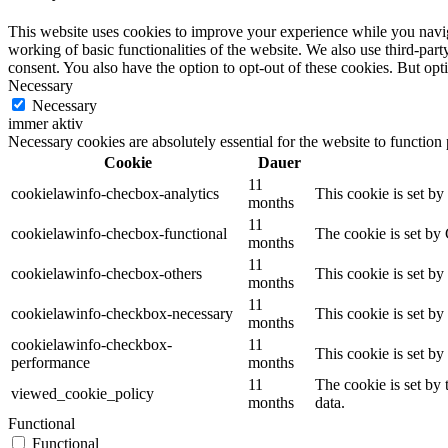
This website uses cookies to improve your experience while you navigat
working of basic functionalities of the website. We also use third-pa
consent. You also have the option to opt-out of these cookies. But op
Necessary
Necessary
immer aktiv
Necessary cookies are absolutely essential for the website to function
Cookie
Dauer
11
cookielawinfo-checbox-analytics
This cookie is set b
months
11
cookielawinfo-checbox-functional
The cookie is set by
months
11
cookielawinfo-checbox-others
This cookie is set b
months
11
cookielawinfo-checkbox-necessary
This cookie is set b
months
cookielawinfo-checkbox-
11
This cookie is set b
performance
months
11
The cookie is set by
viewed_cookie_policy
months
data.
Functional
Functional