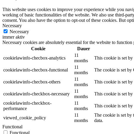
This website uses cookies to improve your experience while you navigat
working of basic functionalities of the website. We also use third-pa
consent. You also have the option to opt-out of these cookies. But op
Necessary
Necessary
immer aktiv
Necessary cookies are absolutely essential for the website to function
Cookie
Dauer
11
cookielawinfo-checbox-analytics
This cookie is set b
months
11
cookielawinfo-checbox-functional
The cookie is set by
months
11
cookielawinfo-checbox-others
This cookie is set b
months
11
cookielawinfo-checkbox-necessary
This cookie is set b
months
cookielawinfo-checkbox-
11
This cookie is set b
performance
months
11
The cookie is set by
viewed_cookie_policy
months
data.
Functional
Functional