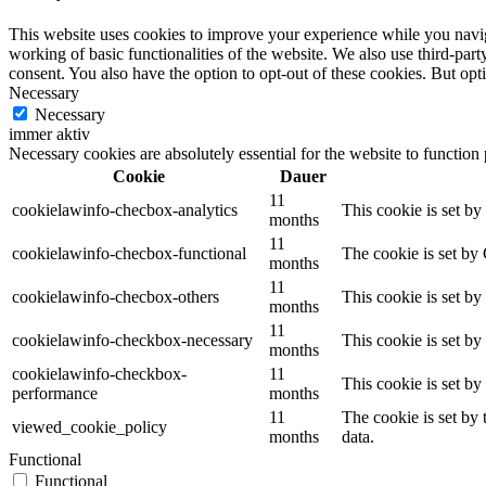
This website uses cookies to improve your experience while you navigat
working of basic functionalities of the website. We also use third-pa
consent. You also have the option to opt-out of these cookies. But op
Necessary
Necessary
immer aktiv
Necessary cookies are absolutely essential for the website to function
Cookie
Dauer
11
cookielawinfo-checbox-analytics
This cookie is set b
months
11
cookielawinfo-checbox-functional
The cookie is set by
months
11
cookielawinfo-checbox-others
This cookie is set b
months
11
cookielawinfo-checkbox-necessary
This cookie is set b
months
cookielawinfo-checkbox-
11
This cookie is set b
performance
months
11
The cookie is set by
viewed_cookie_policy
months
data.
Functional
Functional