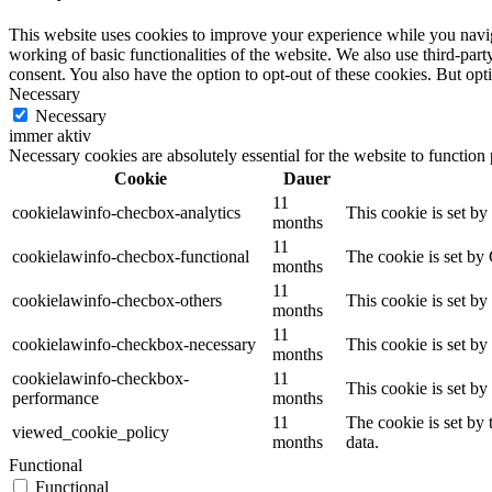
This website uses cookies to improve your experience while you navigat
working of basic functionalities of the website. We also use third-pa
consent. You also have the option to opt-out of these cookies. But op
Necessary
Necessary
immer aktiv
Necessary cookies are absolutely essential for the website to function
Cookie
Dauer
11
cookielawinfo-checbox-analytics
This cookie is set b
months
11
cookielawinfo-checbox-functional
The cookie is set by
months
11
cookielawinfo-checbox-others
This cookie is set b
months
11
cookielawinfo-checkbox-necessary
This cookie is set b
months
cookielawinfo-checkbox-
11
This cookie is set b
performance
months
11
The cookie is set by
viewed_cookie_policy
months
data.
Functional
Functional