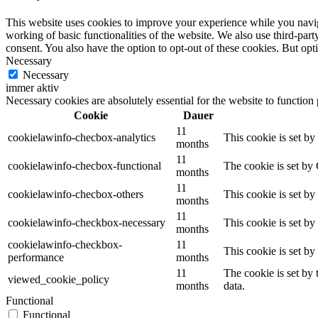
This website uses cookies to improve your experience while you navigat
working of basic functionalities of the website. We also use third-pa
consent. You also have the option to opt-out of these cookies. But op
Necessary
Necessary
immer aktiv
Necessary cookies are absolutely essential for the website to function
Cookie
Dauer
11
cookielawinfo-checbox-analytics
This cookie is set b
months
11
cookielawinfo-checbox-functional
The cookie is set by
months
11
cookielawinfo-checbox-others
This cookie is set b
months
11
cookielawinfo-checkbox-necessary
This cookie is set b
months
cookielawinfo-checkbox-
11
This cookie is set b
performance
months
11
The cookie is set by
viewed_cookie_policy
months
data.
Functional
Functional