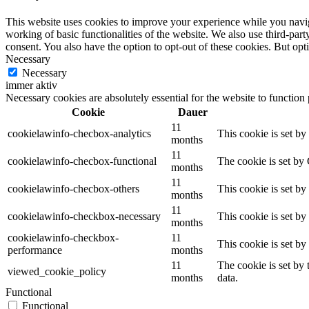
This website uses cookies to improve your experience while you navigat
working of basic functionalities of the website. We also use third-pa
consent. You also have the option to opt-out of these cookies. But op
Necessary
Necessary
immer aktiv
Necessary cookies are absolutely essential for the website to function
Cookie
Dauer
11
cookielawinfo-checbox-analytics
This cookie is set b
months
11
cookielawinfo-checbox-functional
The cookie is set by
months
11
cookielawinfo-checbox-others
This cookie is set b
months
11
cookielawinfo-checkbox-necessary
This cookie is set b
months
cookielawinfo-checkbox-
11
This cookie is set b
performance
months
11
The cookie is set by
viewed_cookie_policy
months
data.
Functional
Functional