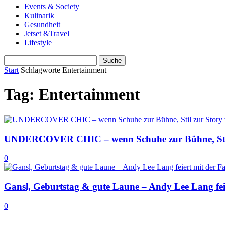
Events & Society
Kulinarik
Gesundheit
Jetset &Travel
Lifestyle
Start
Schlagworte
Entertainment
Tag: Entertainment
UNDERCOVER CHIC – wenn Schuhe zur Bühne, Stil
0
Gansl, Geburtstag & gute Laune – Andy Lee Lang feie
0