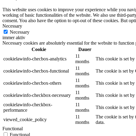
This website uses cookies to improve your experience while you navigat
working of basic functionalities of the website. We also use third-pa
consent. You also have the option to opt-out of these cookies. But op
Necessary
Necessary
immer aktiv
Necessary cookies are absolutely essential for the website to function
Cookie
Dauer
11
cookielawinfo-checbox-analytics
This cookie is set b
months
11
cookielawinfo-checbox-functional
The cookie is set by
months
11
cookielawinfo-checbox-others
This cookie is set b
months
11
cookielawinfo-checkbox-necessary
This cookie is set b
months
cookielawinfo-checkbox-
11
This cookie is set b
performance
months
11
The cookie is set by
viewed_cookie_policy
months
data.
Functional
Functional