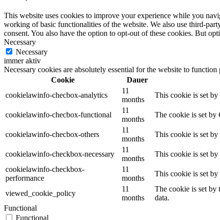
This website uses cookies to improve your experience while you navigat
working of basic functionalities of the website. We also use third-pa
consent. You also have the option to opt-out of these cookies. But op
Necessary
Necessary
immer aktiv
Necessary cookies are absolutely essential for the website to function
Cookie
Dauer
11
cookielawinfo-checbox-analytics
This cookie is set b
months
11
cookielawinfo-checbox-functional
The cookie is set by
months
11
cookielawinfo-checbox-others
This cookie is set b
months
11
cookielawinfo-checkbox-necessary
This cookie is set b
months
cookielawinfo-checkbox-
11
This cookie is set b
performance
months
11
The cookie is set by
viewed_cookie_policy
months
data.
Functional
Functional