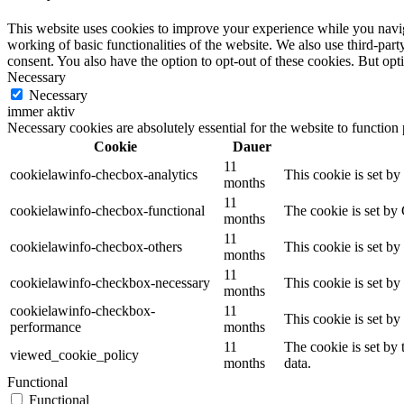
This website uses cookies to improve your experience while you navigat
working of basic functionalities of the website. We also use third-pa
consent. You also have the option to opt-out of these cookies. But op
Necessary
Necessary
immer aktiv
Necessary cookies are absolutely essential for the website to function
Cookie
Dauer
11
cookielawinfo-checbox-analytics
This cookie is set b
months
11
cookielawinfo-checbox-functional
The cookie is set by
months
11
cookielawinfo-checbox-others
This cookie is set b
months
11
cookielawinfo-checkbox-necessary
This cookie is set b
months
cookielawinfo-checkbox-
11
This cookie is set b
performance
months
11
The cookie is set by
viewed_cookie_policy
months
data.
Functional
Functional