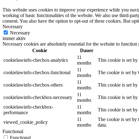
This website uses cookies to improve your experience while you navigat
working of basic functionalities of the website. We also use third-pa
consent. You also have the option to opt-out of these cookies. But op
Necessary
Necessary
immer aktiv
Necessary cookies are absolutely essential for the website to function
Cookie
Dauer
11
cookielawinfo-checbox-analytics
This cookie is set b
months
11
cookielawinfo-checbox-functional
The cookie is set by
months
11
cookielawinfo-checbox-others
This cookie is set b
months
11
cookielawinfo-checkbox-necessary
This cookie is set b
months
cookielawinfo-checkbox-
11
This cookie is set b
performance
months
11
The cookie is set by
viewed_cookie_policy
months
data.
Functional
Functional