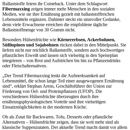
Ballaststoffe feiern ihr Comeback. Unter dem Schlagwort
Fibermaxxing
zeigen immer mehr Menschen in den sozialen
Medien, wie sie ihre Ernährung gezielt mit ballaststoffreichen
Lebensmitteln ergänzen. Dahinter steckt ein sinnvoller Gedanke,
denn viele Erwachsene erreichen die empfohlene tägliche
Ballaststoffmenge von 30 Gramm nicht.
Besonders Hülsenfrüchte wie
Körnererbsen, Ackerbohnen,
Süßlupinen und Sojabohnen
rücken dabei in den Mittelpunkt. Sie
liefern nicht nur reichlich Ballaststoffe, sondern auch hochwertiges
pflanzliches Eiweiß und lassen sich vielseitig in den Speiseplan
integrieren – von Brot und Aufstrichen bis hin zu Pflanzendrinks
oder Fleischalternativen.
„Der Trend Fibermaxxing lenkt die Aufmerksamkeit auf
Lebensmittel, die schon lange Teil einer ausgewogenen Ernährung
sind“, erklärt Stephan Arens, Geschäftsführer der Union zur
Förderung von Oel- und Proteinpflanzen (UFOP). Die
verschiedenen Hülsenfrüchte überzeugten durch ihre
ernährungsphysiologischen Vorteile und ihre vielseitigen
Einsatzmöglichkeiten in der modernen Küche.
Ob als Zutat für Backwaren, Tofu, Desserts oder pflanzliche
Alternativen – Hülsenfrüchte zeigen, dass sie weit mehr sind als
klassische Suppenzutaten. Der aktuelle Trend macht damit vor allem