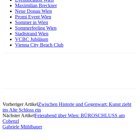
Maximilian Breckner
Neue Donau Wien
Promi Event Wien
Sommer in Wien
Sommerfeeling Wien
Stadtstrand Wien
VCBC Jubiläum
Vienna City Beach Club
Vorheriger Artikel
Zwischen Historie und Gegenwart: Kunst zieht
ins Alte Schloss ein
Nächster Artikel
Feierabend über Wien: BÜROSCHLUSS am
Cobenzl
Gabriele Mühlbauer