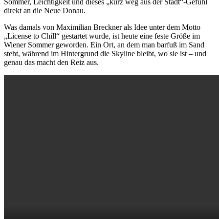
Sommer, Leichtigkeit und dieses „kurz weg aus der Stadt“-Gefühl
direkt an die Neue Donau.
Was damals von
Maximilian Breckner
als Idee unter dem Motto
„License to Chill“ gestartet wurde, ist heute eine feste Größe im
Wiener Sommer geworden. Ein Ort, an dem man barfuß im Sand
steht, während im Hintergrund die Skyline bleibt, wo sie ist – und
genau das macht den Reiz aus.