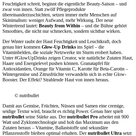
Feuchtigkeit schreit, beginnt die eigentliche Beauty-Saison – und
zwar von innen. Statt zwölf Pflegeprodukte
übereinanderzuschichten, setzen immer mehr Menschen auf
Skinimalism: weniger Aufwand, mehr Wirkung. Der neue
Wintertrend lautet:
Beauty from Within
– und die Bühne gehört
Smoothies, die nicht nur schmecken, sondern sichtbar wirken.
Der Winter raubt der Haut Feuchtigkeit und Leuchtkraft, doch
genau hier kommen
Glow-Up Drinks
ins Spiel – die
Vitaminhelden, die soziale Netzwerke im Sturm erobert haben.
Unter #GlowUpDrinks zeigen Creator, wie natürliche Zutaten Haut,
Haare und Energielevel pushen können. Granatapfel für
Antioxidantien, Orange für Vitamin C, Karotte für Beta-Carotin –
Wintergemüse und Zitrusfrüchte verwandeln sich in echte Glow-
Booster. Der Effekt? Strahlende Haut von innen heraus.
© nutribullet
Damit aus Gemüse, Früchten, Nüssen und Samen eine cremige,
seidige Textur wird, braucht es richtig Power. Genau hier spielt
nutribullet
seine Stärke aus. Der
nutribullet Pro
arbeitet mit 900
Watt und Zyklontechnologie und holt das Maximum aus den
Zutaten heraus – Vitamine, Ballaststoffe und sekundäre
Pflanzenstoffe bleiben optimal erhalten. Der
nutribullet Ultra
setzt