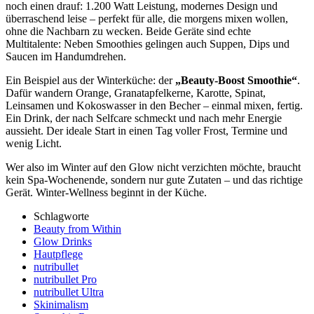
noch einen drauf: 1.200 Watt Leistung, modernes Design und
überraschend leise – perfekt für alle, die morgens mixen wollen,
ohne die Nachbarn zu wecken. Beide Geräte sind echte
Multitalente: Neben Smoothies gelingen auch Suppen, Dips und
Saucen im Handumdrehen.
Ein Beispiel aus der Winterküche: der
„Beauty-Boost Smoothie“
.
Dafür wandern Orange, Granatapfelkerne, Karotte, Spinat,
Leinsamen und Kokoswasser in den Becher – einmal mixen, fertig.
Ein Drink, der nach Selfcare schmeckt und nach mehr Energie
aussieht. Der ideale Start in einen Tag voller Frost, Termine und
wenig Licht.
Wer also im Winter auf den Glow nicht verzichten möchte, braucht
kein Spa-Wochenende, sondern nur gute Zutaten – und das richtige
Gerät. Winter-Wellness beginnt in der Küche.
Schlagworte
Beauty from Within
Glow Drinks
Hautpflege
nutribullet
nutribullet Pro
nutribullet Ultra
Skinimalism