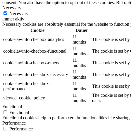
consent. You also have the option to opt-out of these cookies. But op
Necessary
Necessary
immer aktiv
Necessary cookies are absolutely essential for the website to function
Cookie
Dauer
11
cookielawinfo-checbox-analytics
This cookie is set b
months
11
cookielawinfo-checbox-functional
The cookie is set by
months
11
cookielawinfo-checbox-others
This cookie is set b
months
11
cookielawinfo-checkbox-necessary
This cookie is set b
months
cookielawinfo-checkbox-
11
This cookie is set b
performance
months
11
The cookie is set by
viewed_cookie_policy
months
data.
Functional
Functional
Functional cookies help to perform certain functionalities like sharing 
Performance
Performance