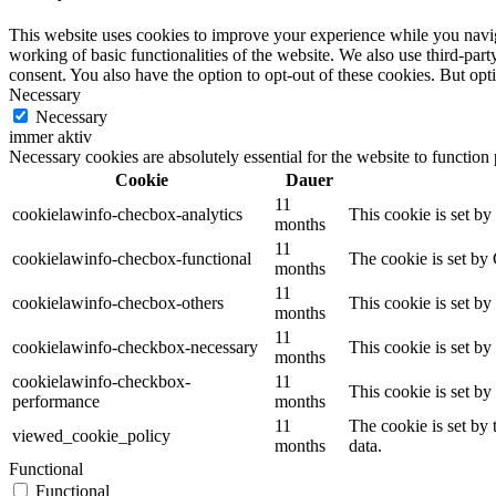
This website uses cookies to improve your experience while you navigat
working of basic functionalities of the website. We also use third-pa
consent. You also have the option to opt-out of these cookies. But op
Necessary
Necessary
immer aktiv
Necessary cookies are absolutely essential for the website to function
Cookie
Dauer
11
cookielawinfo-checbox-analytics
This cookie is set b
months
11
cookielawinfo-checbox-functional
The cookie is set by
months
11
cookielawinfo-checbox-others
This cookie is set b
months
11
cookielawinfo-checkbox-necessary
This cookie is set b
months
cookielawinfo-checkbox-
11
This cookie is set b
performance
months
11
The cookie is set by
viewed_cookie_policy
months
data.
Functional
Functional