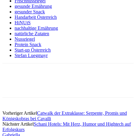
Frischnussriegel
gesunde Ernährung
gesunder Snack
Handarbeit Österreich
HiNUtS
nachhaltige Ernährung
natürliche Zutaten
Nussriegel
Protein Snack
Start-up Österreich
Stefan Luegmayr
Vorheriger Artikel
Catwalk der Extraklasse: Serpente, Promis und
Königskobras bei Cavalli
Nächster Artikel
Schani Hotels: Mit Herz, Humor und Hightech auf
Erfolgskurs
Gabriella