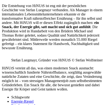
Die Entstehung von HiNUtS ist eng mit der persönlichen
Geschichte von Stefan Luegmayr verbunden. Als Manager in einem
internationalen Lebensmittelunternehmen erkannte er die
transformative Kraft nährstoffreicher Ernährung – für ihn selbst und
andere. Mit HiNUtS will er diesen Effekt zugänglich machen:
ein
Snack, der Energie gibt, satt macht und sich gut anfühlt
. Die
Produktion wird in Handarbeit von den Brüdern Michael und
Thomas Reiter geleitet, sodass Qualität und Natürlichkeit jederzeit
gewährleistet sind. Mittlerweile werden monatlich 55.000 Riegel
gefertigt – ein klares Statement für Handwerk, Nachhaltigkeit und
bewusste Ernährung.
Stefan Luegmayr, Gründer von HiNUtS © Stefan Wolfsteiner
HiNUtS vereint all das, was einen modernen Snack ausmacht:
wissenschaftlich fundierte Nährstoffbalance, sorgfältig ausgewählte
natürliche Zutaten und eine Geschichte, die zeigt, dass Veränderung
möglich ist – vom stressigen Managementjob zum selbstbestimmten
Gründerleben. Ein Snack für alle, die bewusst genießen und dabei
Energie für Körper und Geist tanken wollen.
Schlagworte
Energie-Riegel