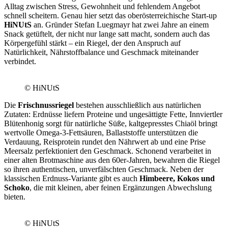
Alltag zwischen Stress, Gewohnheit und fehlendem Angebot
schnell scheitern. Genau hier setzt das oberösterreichische Start-up
HiNUtS
an. Gründer Stefan Luegmayr hat zwei Jahre an einem
Snack getüftelt, der nicht nur lange satt macht, sondern auch das
Körpergefühl stärkt – ein Riegel, der den Anspruch auf
Natürlichkeit, Nährstoffbalance und Geschmack miteinander
verbindet.
© HiNUtS
Die
Frischnussriegel
bestehen ausschließlich aus natürlichen
Zutaten: Erdnüsse liefern Proteine und ungesättigte Fette, Innviertler
Blütenhonig sorgt für natürliche Süße, kaltgepresstes Chiaöl bringt
wertvolle Omega-3-Fettsäuren, Ballaststoffe unterstützen die
Verdauung, Reisprotein rundet den Nährwert ab und eine Prise
Meersalz perfektioniert den Geschmack. Schonend verarbeitet in
einer alten Brotmaschine aus den 60er-Jahren, bewahren die Riegel
so ihren authentischen, unverfälschten Geschmack. Neben der
klassischen Erdnuss-Variante gibt es auch
Himbeere, Kokos und
Schoko
, die mit kleinen, aber feinen Ergänzungen Abwechslung
bieten.
© HiNUtS