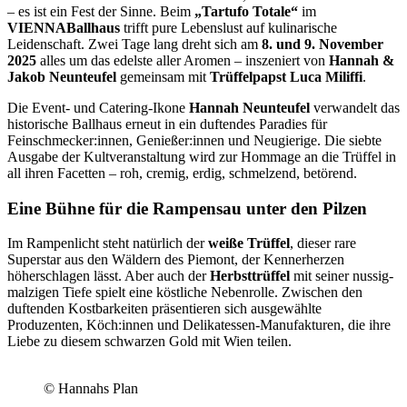
– es ist ein Fest der Sinne. Beim
„Tartufo Totale“
im
VIENNABallhaus
trifft pure Lebenslust auf kulinarische
Leidenschaft. Zwei Tage lang dreht sich am
8. und 9. November
2025
alles um das edelste aller Aromen – inszeniert von
Hannah &
Jakob Neunteufel
gemeinsam mit
Trüffelpapst Luca Miliffi
.
Die Event- und Catering-Ikone
Hannah Neunteufel
verwandelt das
historische Ballhaus erneut in ein duftendes Paradies für
Feinschmecker:innen, Genießer:innen und Neugierige. Die siebte
Ausgabe der Kultveranstaltung wird zur Hommage an die Trüffel in
all ihren Facetten – roh, cremig, erdig, schmelzend, betörend.
Eine Bühne für die Rampensau unter den Pilzen
Im Rampenlicht steht natürlich der
weiße Trüffel
, dieser rare
Superstar aus den Wäldern des Piemont, der Kennerherzen
höherschlagen lässt. Aber auch der
Herbsttrüffel
mit seiner nussig-
malzigen Tiefe spielt eine köstliche Nebenrolle. Zwischen den
duftenden Kostbarkeiten präsentieren sich ausgewählte
Produzenten, Köch:innen und Delikatessen-Manufakturen, die ihre
Liebe zu diesem schwarzen Gold mit Wien teilen.
© Hannahs Plan