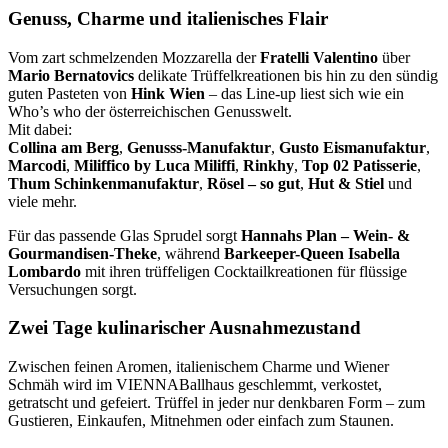
Genuss, Charme und italienisches Flair
Vom zart schmelzenden Mozzarella der
Fratelli Valentino
über
Mario Bernatovics
delikate Trüffelkreationen bis hin zu den sündig
guten Pasteten von
Hink Wien
– das Line-up liest sich wie ein
Who’s who der österreichischen Genusswelt.
Mit dabei:
Collina am Berg
,
Genusss-Manufaktur
,
Gusto Eismanufaktur
,
Marcodi
,
Miliffico by Luca Miliffi
,
Rinkhy
,
Top 02 Patisserie
,
Thum Schinkenmanufaktur
,
Rösel – so gut
,
Hut & Stiel
und
viele mehr.
Für das passende Glas Sprudel sorgt
Hannahs Plan – Wein- &
Gourmandisen-Theke
, während
Barkeeper-Queen Isabella
Lombardo
mit ihren trüffeligen Cocktailkreationen für flüssige
Versuchungen sorgt.
Zwei Tage kulinarischer Ausnahmezustand
Zwischen feinen Aromen, italienischem Charme und Wiener
Schmäh wird im VIENNABallhaus geschlemmt, verkostet,
getratscht und gefeiert. Trüffel in jeder nur denkbaren Form – zum
Gustieren, Einkaufen, Mitnehmen oder einfach zum Staunen.