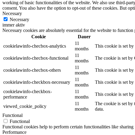
working of basic functionalities of the website. We also use third-pa
consent. You also have the option to opt-out of these cookies. But op
Necessary
Necessary
immer aktiv
Necessary cookies are absolutely essential for the website to function
Cookie
Dauer
11
cookielawinfo-checbox-analytics
This cookie is set b
months
11
cookielawinfo-checbox-functional
The cookie is set by
months
11
cookielawinfo-checbox-others
This cookie is set b
months
11
cookielawinfo-checkbox-necessary
This cookie is set b
months
cookielawinfo-checkbox-
11
This cookie is set b
performance
months
11
The cookie is set by
viewed_cookie_policy
months
data.
Functional
Functional
Functional cookies help to perform certain functionalities like sharing 
Performance